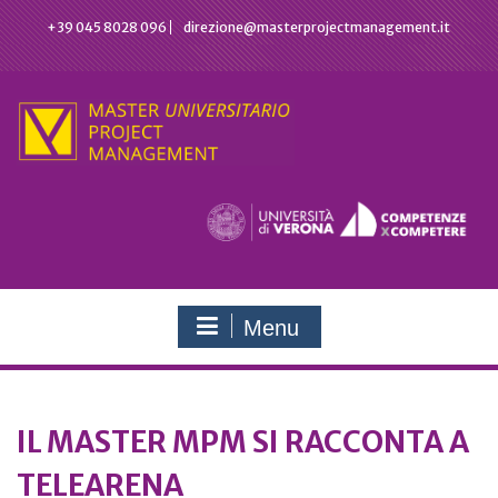
Skip
+39 045 8028 096
direzione@masterprojectmanagement.it
to
content
Menu
IL MASTER MPM SI RACCONTA A
TELEARENA