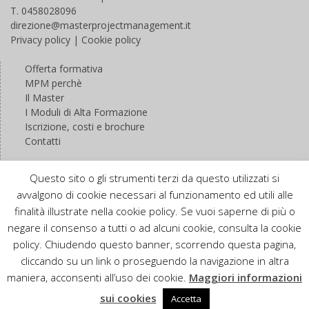
T. 0458028096
direzione@masterprojectmanagement.it
Privacy policy
|
Cookie policy
Offerta formativa
MPM perchè
Il Master
I Moduli di Alta Formazione
Iscrizione, costi e brochure
Contatti
Questo sito o gli strumenti terzi da questo utilizzati si
avvalgono di cookie necessari al funzionamento ed utili alle
finalità illustrate nella cookie policy. Se vuoi saperne di più o
negare il consenso a tutti o ad alcuni cookie, consulta la cookie
policy. Chiudendo questo banner, scorrendo questa pagina,
Copyright. All rights reserved.
cliccando su un link o proseguendo la navigazione in altra
Proudly powered by WordPress
|
Education Hub by
WEN
maniera, acconsenti all’uso dei cookie.
Maggiori informazioni
Themes
sui cookies
Accetta