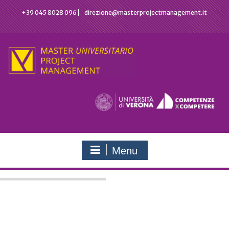
Skip
+39 045 8028 096
direzione@masterprojectmanagement.it
to
content
Menu