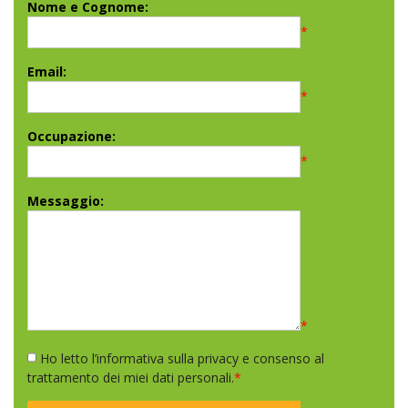
Nome e Cognome:
*
Email:
*
Occupazione:
*
Messaggio:
*
Ho letto l’informativa sulla privacy e consenso al
trattamento dei miei dati personali.
*